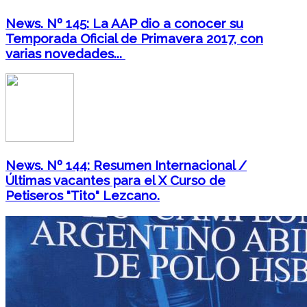
News. Nº 145: La AAP dio a conocer su
Temporada Oficial de Primavera 2017, con
varias novedades...
News. Nº 144: Resumen Internacional /
Últimas vacantes para el X Curso de
Petiseros "Tito" Lezcano.