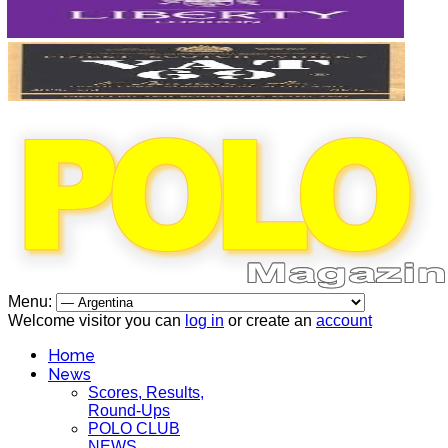
Menu:
Welcome visitor you can
log in
or create an
account
Home
News
Scores, Results,
Round-Ups
POLO CLUB
NEWS